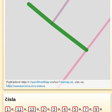
Podkladové dáta ©
OpenStreetMap
vrstva
Freemap.sk
, viac na
30 m
https://samorin.oma.sk/u/zelena
čísla
1
¤
,
11
¤
,
13
¤
,
2
¤
,
3
¤
,
4
¤
,
5
¤
,
7
¤
,
9
¤