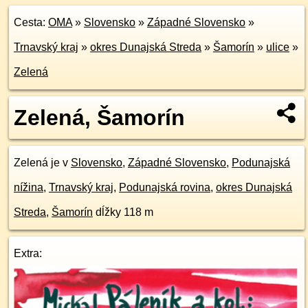
Cesta:
OMA
»
Slovensko
»
Západné Slovensko
»
Trnavský kraj
»
okres Dunajská Streda
»
Šamorín
»
ulice
»
Zelená
Zelená, Šamorín
Zelená je v
Slovensko
,
Západné Slovensko
,
Podunajská
nížina
,
Trnavský kraj
,
Podunajská rovina
,
okres Dunajská
Streda
,
Šamorín
dĺžky 118 m
Extra: