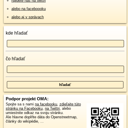
nájdete nás na twittri
alebo na faceboooku
alebo aj v správach
kde hľadať
čo hľadať
Podpor projekt OMA:
Spojte sa s nami
na facebooku
,
zdieľajte túto
stránku na Facebooku
,
na Twittri
, alebo
umiestnite odkaz na svoju stránku.
Ale hlavne doplňte dáta do Openstreetmap,
články do wikipédie, ...