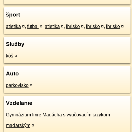
šport
atletika
¤
,
futbal
¤
,
atletika
¤
,
ihrisko
¤
,
ihrisko
¤
,
ihrisko
¤
Služby
kôš
¤
Auto
parkovisko
¤
Vzdelanie
Gymnázium Imre Madácha s vyučovacím jazykom
maďarským
¤