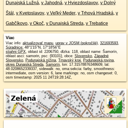
Dunajská Lužná
,
v Jahodná
,
v Hviezdoslavov
,
v Dolný
Štál
,
v Kvetoslavov
,
v Veľký Meder
,
v Trhová Hradská
,
v
Gabčíkovo
,
v Okoč
,
v Dunajská Streda
,
v Trebatice
Viac
Viac info:
aktualizovať mapu
,
uprav v JOSM (pokročilé)
,
321693593
,
Súradnice:
48°1'15"N
,
17°18'56"E
stiahni GPX
, oblast id: 2206750, dlzka: 118, oblast name: Šamorín,
oblast asci: samorin, psc: {93101}, obce:
Slovensko
,
Západné
Slovensko
,
Podunajská nížina
,
Trnavský kraj
,
Podunajská rovina
,
okres Dunajská Streda
,
Šamorín
, lon: 17.31578876348609, lat:
48.0208652339337, sidewalk: no, oma:sekcia: farby, smoothness:
intermediate, osm version: 6, lane markings: no, osm changeset: 0,
osm timestamp: 2025 11 24T19:28:14Z,