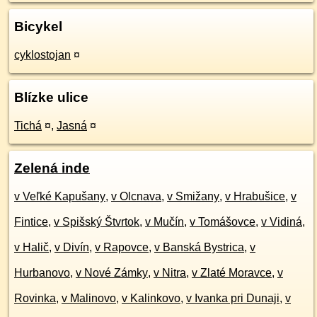
Bicykel
cyklostojan
¤
Blízke ulice
Tichá
¤
,
Jasná
¤
Zelená inde
v Veľké Kapušany
,
v Olcnava
,
v Smižany
,
v Hrabušice
,
v
Fintice
,
v Spišský Štvrtok
,
v Mučín
,
v Tomášovce
,
v Vidiná
,
v Halič
,
v Divín
,
v Rapovce
,
v Banská Bystrica
,
v
Hurbanovo
,
v Nové Zámky
,
v Nitra
,
v Zlaté Moravce
,
v
Rovinka
,
v Malinovo
,
v Kalinkovo
,
v Ivanka pri Dunaji
,
v