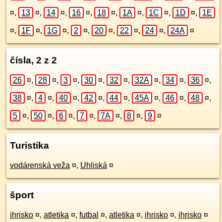
¤
,
13
¤
,
14
¤
,
16
¤
,
18
¤
,
1A
¤
,
1C
¤
,
1D
¤
,
1E
¤
,
1F
¤
,
1G
¤
,
2
¤
,
20
¤
,
22
¤
,
24
¤
,
24A
¤
čísla, 2 z 2
26
¤
,
28
¤
,
3
¤
,
30
¤
,
32
¤
,
32A
¤
,
34
¤
,
36
¤
,
38
¤
,
4
¤
,
40
¤
,
42
¤
,
44
¤
,
45A
¤
,
46
¤
,
48
¤
,
5
¤
,
50
¤
,
6
¤
,
7
¤
,
7A
¤
,
8
¤
,
9
¤
Turistika
vodárenská veža
¤
,
Uhliská
¤
šport
ihrisko
¤
,
atletika
¤
,
futbal
¤
,
atletika
¤
,
ihrisko
¤
,
ihrisko
¤