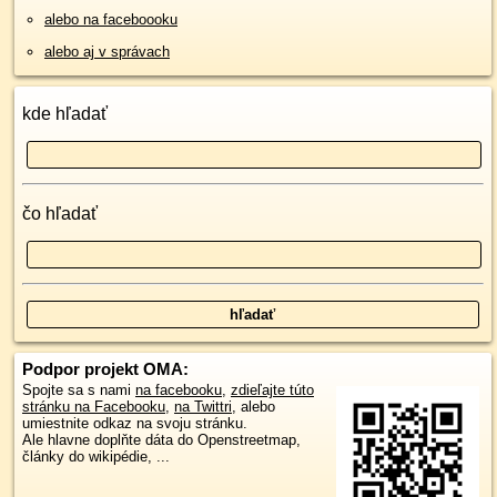
alebo na faceboooku
alebo aj v správach
kde hľadať
čo hľadať
Podpor projekt OMA:
Spojte sa s nami
na facebooku
,
zdieľajte túto
stránku na Facebooku
,
na Twittri
, alebo
umiestnite odkaz na svoju stránku.
Ale hlavne doplňte dáta do Openstreetmap,
články do wikipédie, ...