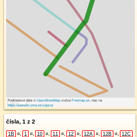
Podkladové dáta ©
OpenStreetMap
vrstva
Freemap.sk
, viac na
100 m
https://samorin.oma.sk/u/jasna
čísla, 1 z 2
1B
¤
,
1
¤
,
10
¤
,
11
¤
,
12
¤
,
12A
¤
,
12B
¤
,
12C