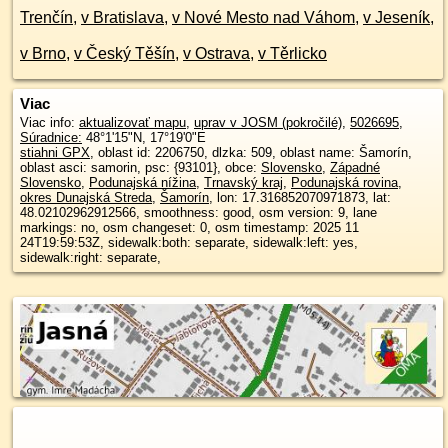
Trenčín
,
v Bratislava
,
v Nové Mesto nad Váhom
,
v Jeseník
,
v Brno
,
v Český Těšín
,
v Ostrava
,
v Těrlicko
Viac
Viac info:
aktualizovať mapu
,
uprav v JOSM (pokročilé)
,
5026695
,
Súradnice:
48°1'15"N
,
17°19'0"E
stiahni GPX
, oblast id: 2206750, dlzka: 509, oblast name: Šamorín,
oblast asci: samorin, psc: {93101}, obce:
Slovensko
,
Západné
Slovensko
,
Podunajská nížina
,
Trnavský kraj
,
Podunajská rovina
,
okres Dunajská Streda
,
Šamorín
, lon: 17.316852070971873, lat:
48.02102962912566, smoothness: good, osm version: 9, lane
markings: no, osm changeset: 0, osm timestamp: 2025 11
24T19:59:53Z, sidewalk:both: separate, sidewalk:left: yes,
sidewalk:right: separate,