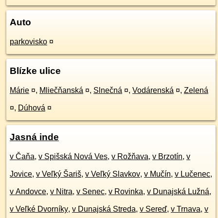
Auto
parkovisko
¤
Blízke ulice
Márie
¤
,
Mliečňanská
¤
,
Slnečná
¤
,
Vodárenská
¤
,
Zelená
¤
,
Dúhová
¤
Jasná inde
v Čaňa
,
v Spišská Nová Ves
,
v Rožňava
,
v Brzotín
,
v
Jovice
,
v Veľký Šariš
,
v Veľký Slavkov
,
v Mučín
,
v Lučenec
,
v Andovce
,
v Nitra
,
v Senec
,
v Rovinka
,
v Dunajská Lužná
,
v Veľké Dvorníky
,
v Dunajská Streda
,
v Sereď
,
v Trnava
,
v