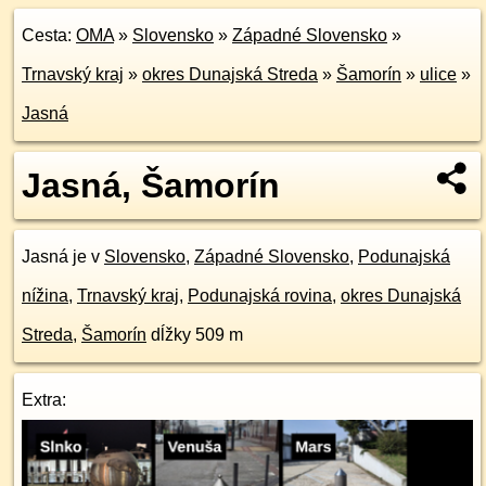
Cesta:
OMA
»
Slovensko
»
Západné Slovensko
»
Trnavský kraj
»
okres Dunajská Streda
»
Šamorín
»
ulice
»
Jasná
Jasná, Šamorín
Jasná je v
Slovensko
,
Západné Slovensko
,
Podunajská
nížina
,
Trnavský kraj
,
Podunajská rovina
,
okres Dunajská
Streda
,
Šamorín
dĺžky 509 m
Extra: