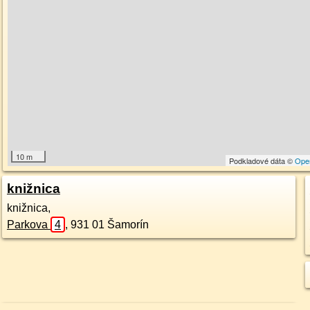
10 m
Podkladové dáta ©
Ope
knižnica
knižnica,
Parkova
4
,
931 01
Šamorín