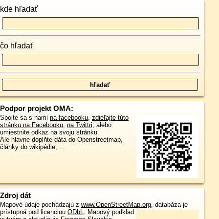
kde hľadať
čo hľadať
Podpor projekt OMA:
Spojte sa s nami
na facebooku
,
zdieľajte túto
stránku na Facebooku
,
na Twittri
, alebo
umiestnite odkaz na svoju stránku.
Ale hlavne doplňte dáta do Openstreetmap,
články do wikipédie, ...
Zdroj dát
Mapové údaje pochádzajú z
www.OpenStreetMap.org
, databáza je
prístupná pod licenciou
ODbL
.
Mapový podklad