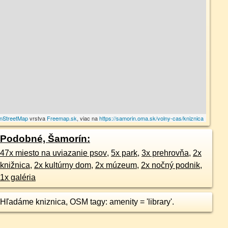
nStreetMap
vrstva
Freemap.sk
, viac na
https://samorin.oma.sk/volny-cas/kniznica
Podobné, Šamorín:
47x miesto na uviazanie psov
,
5x park
,
3x prehrovňa
,
2x
knižnica
,
2x kultúrny dom
,
2x múzeum
,
2x nočný podnik
,
1x galéria
Hľadáme kniznica, OSM tagy: amenity = 'library'.