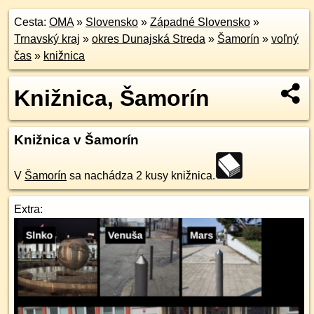
Cesta:
OMA
»
Slovensko
»
Západné Slovensko
»
Trnavský kraj
»
okres Dunajská Streda
»
Šamorín
»
voľný
čas
»
knižnica
Knižnica, Šamorín
Knižnica v Šamorín
V
Šamorín
sa nachádza 2 kusy knižnica.
Extra: