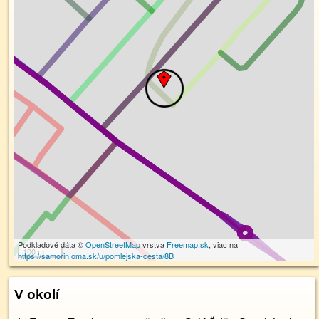
Podkladové dáta ©
OpenStreetMap
vrstva
Freemap.sk
, viac na
100 m
https://samorin.oma.sk/u/pomlejska-cesta/8B
V okolí