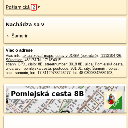
Požiarnická
2
¤
Nachádza sa v
Šamorín
Viac o adrese
Viac info:
aktualizovať mapu
,
uprav v JOSM (pokročilé)
,
-1113104726
,
Súradnice:
48°1'51"N
,
17°18'40"E
stiahni GPX
, cislo: 8B, streetnumber: 3018 8B, ulica: Pomlejská cesta,
ulica asci: pomlejska cesta, postcode: 931 01, city: Šamorín, oblast
asci: samorin, lon: 17.31129788246277, lat: 48.03096342689193,