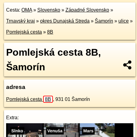
Cesta:
OMA
»
Slovensko
»
Západné Slovensko
»
Trnavský kraj
»
okres Dunajská Streda
»
Šamorín
»
ulice
»
Pomlejská cesta
»
8B
Pomlejská cesta 8B,
Šamorín
adresa
Pomlejská cesta
8B
,
931 01
Šamorín
Extra: