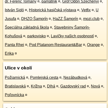
dr. Ferenc Tomány
¤
,
pamätník
¤
,
Gróf Ödön Szechényi
¤
,
István Sidó
¤
,
Historická hasičská výstava
¤
,
Vetfix
¤
,
U
Jusufa
¤
,
DHZO Šamorín
¤
,
HaZZ Šamorín
¤
,
mozi.club
¤
,
Špeciálna základná škola
¤
,
Stavebniny Šamorín-
Kohušová
¤
,
parkovisko
¤
,
Lavičky našich osobností
¤
,
Panta Rhei
¤
,
Pod Platanom Restaurant&Bar
¤
,
Orange
¤
,
Erika
¤
Ulice v okolí
Požiarnická
¤
,
Pomlejská cesta
¤
,
Nezábudková
¤
,
Bratislavská
¤
,
Krížna
¤
,
Dlhá
¤
,
Gazdovský rad
¤
,
Nová
¤
,
Poľovnícka
¤