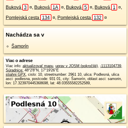
Buková
3
¤
,
Buková
1A
¤
,
Buková
5
¤
,
Buková
1
¤
,
Pomlejská cesta
134
¤
,
Pomlejská cesta
132
¤
Nachádza sa v
Šamorín
Viac o adrese
Viac info:
aktualizovať mapu
,
uprav v JOSM (pokročilé)
,
-1113104739
,
Súradnice:
48°2'8"N
,
17°19'26"E
stiahni GPX
, cislo: 10, streetnumber: 2961 10, ulica: Podlesná, ulica
asci: podlesna, postcode: 931 01, city: Šamorín, oblast asci: samorin,
lon: 17.323970445368698, lat: 48.03555582252589,