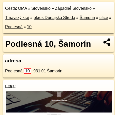
Cesta:
OMA
»
Slovensko
»
Západné Slovensko
»
Trnavský kraj
»
okres Dunajská Streda
»
Šamorín
»
ulice
»
Podlesná
»
10
Podlesná 10, Šamorín
adresa
Podlesná
10
,
931 01
Šamorín
Extra: