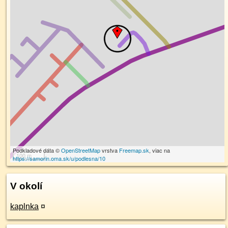
Podkladové dáta ©
OpenStreetMap
vrstva
Freemap.sk
, viac na
100 m
https://samorin.oma.sk/u/podlesna/10
V okolí
kaplnka
¤