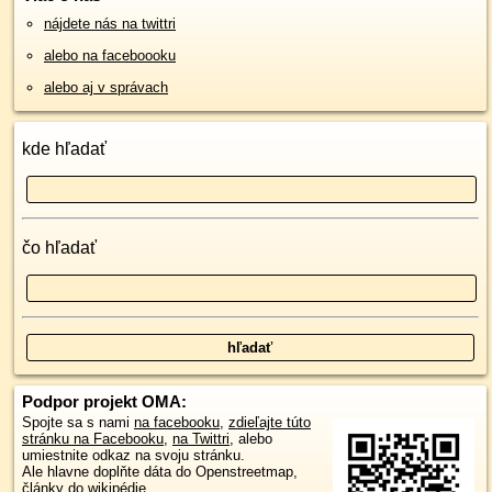
nájdete nás na twittri
alebo na faceboooku
alebo aj v správach
kde hľadať
čo hľadať
Podpor projekt OMA:
Spojte sa s nami
na facebooku
,
zdieľajte túto
stránku na Facebooku
,
na Twittri
, alebo
umiestnite odkaz na svoju stránku.
Ale hlavne doplňte dáta do Openstreetmap,
články do wikipédie, ...