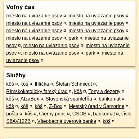
Voľný čas
miesto na uviazanie psov
¤
,
miesto na uviazanie psov
¤
,
miesto na uviazanie psov
¤
,
miesto na uviazanie psov
¤
,
miesto na uviazanie psov
¤
,
miesto na uviazanie psov
¤
,
miesto na uviazanie psov
¤
,
park
¤
,
miesto na uviazanie
psov
¤
,
miesto na uviazanie psov
¤
,
miesto na uviazanie
psov
¤
,
miesto na uviazanie psov
¤
,
park
¤
,
miesto na
uviazanie psov
¤
Služby
kôš
¤
,
kôš
¤
,
Ihlička
¤
,
Štefan Schmiedt
¤
,
Rímskokatolícky farský úrad
¤
,
kôš
¤
,
Torty a dezerty
¤
,
kôš
¤
,
AlzaBox
¤
,
Slovenská sporiteľňa
¤
,
bankomat
¤
,
kôš
¤
,
kôš
¤
,
kôš
¤
,
Z-Box
¤
,
Mestský úrad v Šamoríne
¤
,
pošta
¤
,
kôš
¤
,
Čierny princ
¤
,
ČSOB
¤
,
bankomat
¤
,
číslo
S6AV122B
¤
,
Všeobecná úverová banka
¤
,
kôš
¤