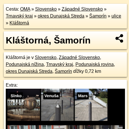
Cesta:
OMA
»
Slovensko
»
Západné Slovensko
»
Trnavský kraj
»
okres Dunajská Streda
»
Šamorín
»
ulice
»
Kláštorná
Kláštorná, Šamorín
Kláštorná je v
Slovensko
,
Západné Slovensko
,
Podunajská nížina
,
Trnavský kraj
,
Podunajská rovina
,
okres Dunajská Streda
,
Šamorín
dĺžky 0,72 km
Extra: