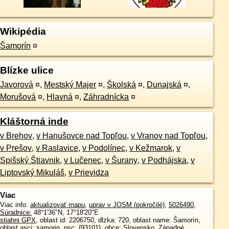
Wikipédia
Šamorín
¤
Blízke ulice
Javorová
¤
,
Mestský Majer
¤
,
Školská
¤
,
Dunajská
¤
,
Morušová
¤
,
Hlavná
¤
,
Záhradnícka
¤
Kláštorná inde
v Brehov
,
v Hanušovce nad Topľou
,
v Vranov nad Topľou
,
v Prešov
,
v Raslavice
,
v Podolínec
,
v Kežmarok
,
v
Spišský Štiavnik
,
v Lučenec
,
v Šurany
,
v Podhájska
,
v
Liptovský Mikuláš
,
v Prievidza
Viac
Viac info:
aktualizovať mapu
,
uprav v JOSM (pokročilé)
,
5026490
,
Súradnice:
48°1'36"N
,
17°18'20"E
stiahni GPX
, oblast id: 2206750, dlzka: 720, oblast name: Šamorín,
oblast asci: samorin, psc: {93101}, obce:
Slovensko
,
Západné