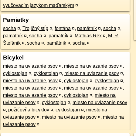
vyučovacím jazykom maďarským
¤
Pamiatky
socha
¤
,
Trojičný stĺp
¤
,
fontána
¤
,
pamätník
¤
,
socha
¤
,
pamätník
¤
,
socha
¤
,
pamätník
¤
,
Mathias Rex
¤
,
M. R.
Štefánik
¤
,
socha
¤
,
pamätník
¤
,
socha
¤
Bicykel
miesto na uviazanie psov
¤
,
miesto na uviazanie psov
¤
,
cyklostojan
¤
,
cyklostojan
¤
,
miesto na uviazanie psov
¤
,
miesto na uviazanie psov
¤
,
cyklostojan
¤
,
cyklostojan
¤
,
miesto na uviazanie psov
¤
,
miesto na uviazanie psov
¤
,
miesto na uviazanie psov
¤
,
cyklostojan
¤
,
miesto na
uviazanie psov
¤
,
cyklostojan
¤
,
miesto na uviazanie psov
¤
,
požičovňa bicyklov
¤
,
cyklostojan
¤
,
miesto na
uviazanie psov
¤
,
miesto na uviazanie psov
¤
,
miesto na
uviazanie psov
¤