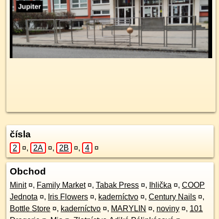
čísla
2
¤
,
2A
¤
,
2B
¤
,
4
¤
Obchod
Minit
¤
,
Family Market
¤
,
Tabak Press
¤
,
Ihlička
¤
,
COOP
Jednota
¤
,
Iris Flowers
¤
,
kaderníctvo
¤
,
Century Nails
¤
,
Bottle Store
¤
,
kaderníctvo
¤
,
MARYLIN
¤
,
noviny
¤
,
101