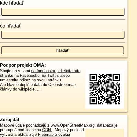
kde hľadať
čo hľadať
Podpor projekt OMA:
Spojte sa s nami
na facebooku
,
zdieľajte túto
stránku na Facebooku
,
na Twittri
, alebo
umiestnite odkaz na svoju stránku.
Ale hlavne doplňte dáta do Openstreetmap,
články do wikipédie, ...
Zdroj dát
Mapové údaje pochádzajú z
www.OpenStreetMap.org
, databáza je
prístupná pod licenciou
ODbL
.
Mapový podklad
vytvára a aktualizuje
Freemap Slovakia