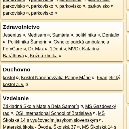
parkovisko
¤
,
parkovisko
¤
,
parkovisko
¤
,
parkovisko
¤
,
parkovisko
¤
,
parkovisko
¤
Zdravotníctvo
Jesenius
¤
,
Medisam
¤
,
Samária
¤
,
poliklinika
¤
,
Dentafix
¤
,
Poliklinika Šamorín
¤
,
Gynekologická ambulancia
FemCare
¤
,
Dr. Max
¤
,
1Dent
¤
,
MVDr. Katarína
Baráthová
¤
,
Kožná klinika
¤
Duchovno
kostol
¤
,
Kostol Nanebovzatia Panny Márie
¤
,
Evanjelický
kostol a. v.
¤
Vzdelanie
Základná Škola Mateja Bela Šamorín
¤
,
MŠ Gazdovský
rad
¤
,
QSI International School of Bratislava
¤
,
MŠ
Školská 14 s vyučovacím jazykom slovenským
¤
,
Materská škola - Óvoda, Školská 37
¤
,
MŠ Školská 14 s