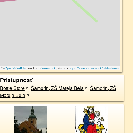
a ©
OpenStreetMap
vrstva
Freemap.sk
, viac na
https://samorin.oma.sk/u/klastorna
Prístupnosť
Bottle Store
¤
,
Šamorín, ZŠ Mateja Bela
¤
,
Šamorín, ZŠ
Mateja Bela
¤