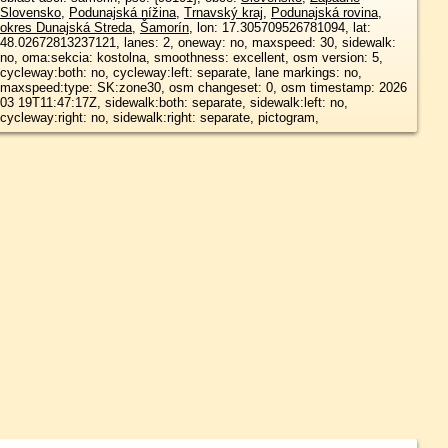
Slovensko
,
Podunajská nížina
,
Trnavský kraj
,
Podunajská rovina
,
okres Dunajská Streda
,
Šamorín
, lon: 17.305709526781094, lat:
48.02672813237121, lanes: 2, oneway: no, maxspeed: 30, sidewalk:
no, oma:sekcia: kostolna, smoothness: excellent, osm version: 5,
cycleway:both: no, cycleway:left: separate, lane markings: no,
maxspeed:type: SK:zone30, osm changeset: 0, osm timestamp: 2026
03 19T11:47:17Z, sidewalk:both: separate, sidewalk:left: no,
cycleway:right: no, sidewalk:right: separate, pictogram,