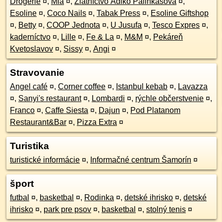
Drogerie
¤
,
Mia
¤
,
Zlatníctvo Adikó Pálinkásová
¤
,
Esoline
¤
,
Coco Nails
¤
,
Tabak Press
¤
,
Esoline Giftshop
¤
,
Betty
¤
,
COOP Jednota
¤
,
U Jusufa
¤
,
Tesco Expres
¤
,
kaderníctvo
¤
,
Lille
¤
,
Fe & La
¤
,
M&M
¤
,
Pekáreň
Kvetoslavov
¤
,
Sissy
¤
,
Angi
¤
Stravovanie
Angel café
¤
,
Corner coffee
¤
,
Istanbul kebab
¤
,
Lavazza
¤
,
Sanyi's restaurant
¤
,
Lombardi
¤
,
rýchle občerstvenie
¤
,
Franco
¤
,
Caffe Siesta
¤
,
Dajun
¤
,
Pod Platanom
Restaurant&Bar
¤
,
Pizza Extra
¤
Turistika
turistické informácie
¤
,
Informačné centrum Šamorín
¤
šport
futbal
¤
,
basketbal
¤
,
Rodinka
¤
,
detské ihrisko
¤
,
detské
ihrisko
¤
,
park pre psov
¤
,
basketbal
¤
,
stolný tenis
¤