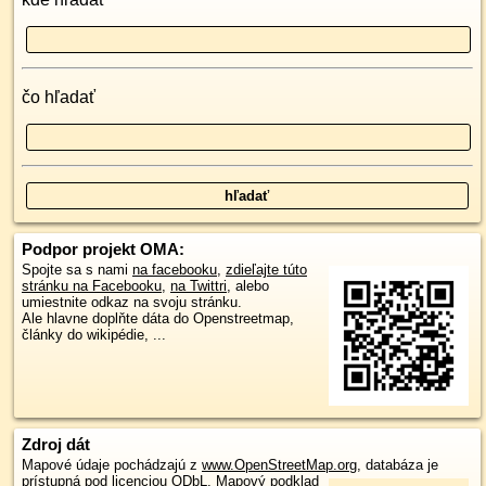
čo hľadať
Podpor projekt OMA:
Spojte sa s nami
na facebooku
,
zdieľajte túto
stránku na Facebooku
,
na Twittri
, alebo
umiestnite odkaz na svoju stránku.
Ale hlavne doplňte dáta do Openstreetmap,
články do wikipédie, ...
Zdroj dát
Mapové údaje pochádzajú z
www.OpenStreetMap.org
, databáza je
prístupná pod licenciou
ODbL
.
Mapový podklad