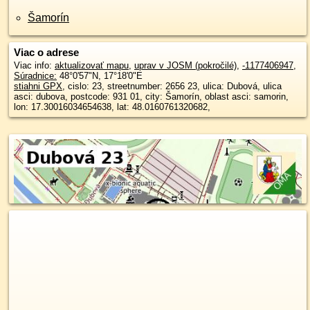
Šamorín
Viac o adrese
Viac info:
aktualizovať mapu
,
uprav v JOSM (pokročilé)
,
-1177406947
,
Súradnice:
48°0'57"N
,
17°18'0"E
stiahni GPX
, cislo: 23, streetnumber: 2656 23, ulica: Dubová, ulica
asci: dubova, postcode: 931 01, city: Šamorín, oblast asci: samorin,
lon: 17.30016034654638, lat: 48.0160761320682,