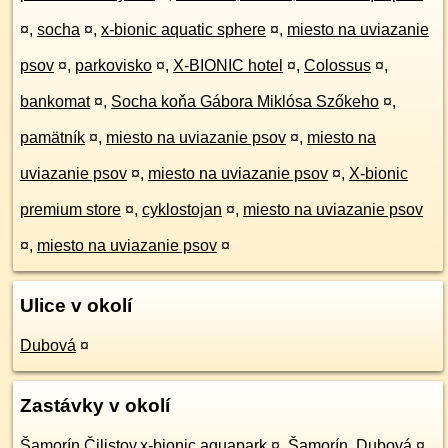
¤
,
socha
¤
,
x-bionic aquatic sphere
¤
,
miesto na uviazanie
psov
¤
,
parkovisko
¤
,
X-BIONIC hotel
¤
,
Colossus
¤
,
bankomat
¤
,
Socha koňa Gábora Miklósa Szőkeho
¤
,
pamätník
¤
,
miesto na uviazanie psov
¤
,
miesto na
uviazanie psov
¤
,
miesto na uviazanie psov
¤
,
X-bionic
premium store
¤
,
cyklostojan
¤
,
miesto na uviazanie psov
¤
,
miesto na uviazanie psov
¤
Ulice v okolí
Dubová
¤
Zastávky v okolí
Šamorín,Čilistov,x-bionic aquapark
¤
,
Šamorín, Dubová
¤
,