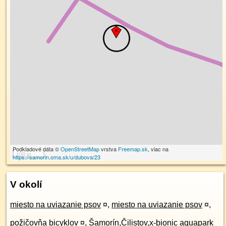
Podkladové dáta ©
OpenStreetMap
vrstva
Freemap.sk
, viac na
100 m
https://samorin.oma.sk/u/dubova/23
V okolí
miesto na uviazanie psov
¤
,
miesto na uviazanie psov
¤
,
požičovňa bicyklov
¤
,
Šamorín,Čilistov,x-bionic aquapark