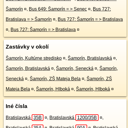
Šamorín
¤
,
Bus 649: Šamorín = > Senec
¤
,
Bus 727:
Bratislava = > Šamorín
¤
,
Bus 727: Šamorín = > Bratislava
¤
,
Bus 727: Šamorín = > Bratislava
¤
Zastávky v okolí
Šamorín, Kultúrne stredisko
¤
,
Šamorín, Bratislavská
¤
,
Šamorín, Bratislavská
¤
,
Šamorín, Senecká
¤
,
Šamorín,
Senecká
¤
,
Šamorín, ZŠ Mateja Bela
¤
,
Šamorín, ZŠ
Mateja Bela
¤
,
Šamorín, Hlboká
¤
,
Šamorín, Hlboká
¤
Iné čísla
Bratislavská
35B
¤
,
Bratislavská
1200/35B
¤
,
Bratislavská
35A
¤
,
Bratislavská
90A
¤
,
Bratislavská