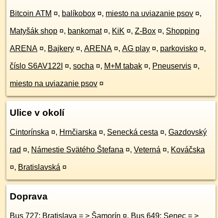
Bitcoin ATM
¤
,
balíkobox
¤
,
miesto na uviazanie psov
¤
,
Matyšák shop
¤
,
bankomat
¤
,
KiK
¤
,
Z-Box
¤
,
Shopping
ARENA
¤
,
Bajkery
¤
,
ARENA
¤
,
AG play
¤
,
parkovisko
¤
,
číslo S6AV122I
¤
,
socha
¤
,
M+M tabak
¤
,
Pneuservis
¤
,
miesto na uviazanie psov
¤
Ulice v okolí
Cintorínska
¤
,
Hrnčiarska
¤
,
Senecká cesta
¤
,
Gazdovský
rad
¤
,
Námestie Svätého Štefana
¤
,
Veterná
¤
,
Kováčska
¤
,
Bratislavská
¤
Doprava
Bus 727: Bratislava = > Šamorín
¤
,
Bus 649: Senec = >