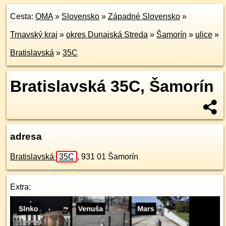
Cesta:
OMA
»
Slovensko
»
Západné Slovensko
»
Trnavský kraj
»
okres Dunajská Streda
»
Šamorín
»
ulice
»
Bratislavská
»
35C
Bratislavská 35C, Šamorín
adresa
Bratislavská
35C
,
931 01
Šamorín
Extra: