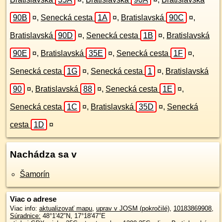
90B
¤
,
Senecká cesta
1A
¤
,
Bratislavská
90C
¤
,
Bratislavská
90D
¤
,
Senecká cesta
1B
¤
,
Bratislavská
90E
¤
,
Bratislavská
35E
¤
,
Senecká cesta
1F
¤
,
Senecká cesta
1G
¤
,
Senecká cesta
1
¤
,
Bratislavská
90
¤
,
Bratislavská
88
¤
,
Senecká cesta
1E
¤
,
Senecká cesta
1C
¤
,
Bratislavská
35D
¤
,
Senecká
cesta
1D
¤
Nachádza sa v
Šamorín
Viac o adrese
Viac info:
aktualizovať mapu
,
uprav v JOSM (pokročilé)
,
10183869908
,
Súradnice:
48°1'42"N
,
17°18'47"E