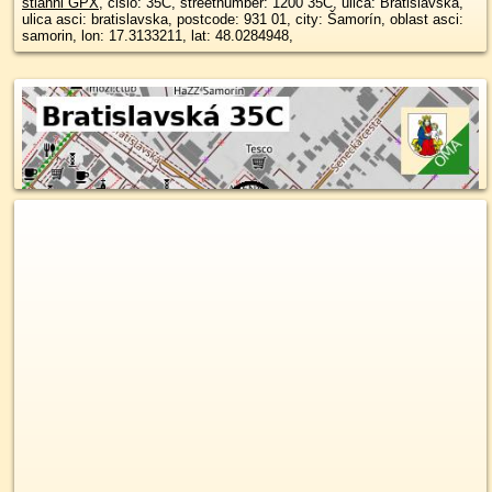
stiahni GPX
, cislo: 35C, streetnumber: 1200 35C, ulica: Bratislavská,
ulica asci: bratislavska, postcode: 931 01, city: Šamorín, oblast asci:
samorin, lon: 17.3133211, lat: 48.0284948,