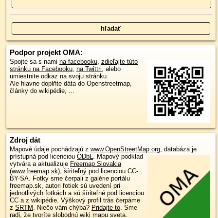
Podpor projekt OMA:
Spojte sa s nami
na facebooku
,
zdieľajte túto
stránku na Facebooku
,
na Twittri
, alebo
umiestnite odkaz na svoju stránku.
Ale hlavne doplňte dáta do Openstreetmap,
články do wikipédie, ...
Zdroj dát
Mapové údaje pochádzajú z
www.OpenStreetMap.org
, databáza je
prístupná pod licenciou
ODbL
.
Mapový podklad
vytvára a aktualizuje
Freemap Slovakia
(www.freemap.sk)
, šíriteľný pod licenciou CC-
BY-SA. Fotky sme čerpali z galérie portálu
freemap.sk, autori fotiek sú uvedení pri
jednotlivých fotkách a sú šíriteľné pod licenciou
CC a z wikipédie. Výškový profil trás čerpáme
z
SRTM
. Niečo vám chýba?
Pridajte to
. Sme
radi, že tvoríte slobodnú wiki mapu sveta.