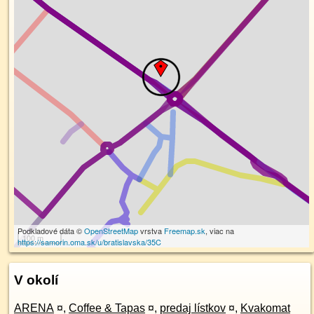
Podkladové dáta ©
OpenStreetMap
vrstva
Freemap.sk
, viac na
100 m
https://samorin.oma.sk/u/bratislavska/35C
V okolí
ARENA
¤
,
Coffee & Tapas
¤
,
predaj lístkov
¤
,
Kvakomat